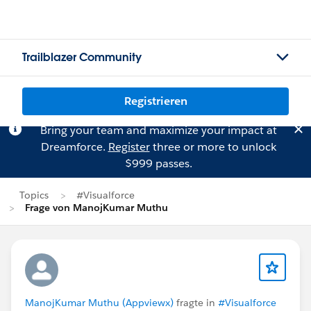
Trailblazer Community
Registrieren
Bring your team and maximize your impact at
Dreamforce.
Register
three or more to unlock
$999 passes.
Topics
#Visualforce
Frage von ManojKumar Muthu
ManojKumar Muthu (Appviewx)
fragte in
#Visualforce