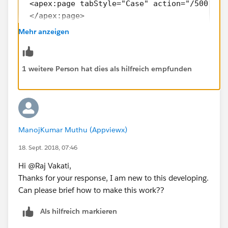
 <apex:page tabStyle="Case" action="/500?fcf
 </apex:page>
 Page 2: 
Mehr anzeigen
 <apex:page tabStyle="Case" action="/500?fcf
 </apex:page>
 final Page 
1 weitere Person hat dies als hilfreich empfunden
 <apex:page> 
 <apex:include name="page1"/>
 <apex:include name="page2"/>
 </apex:page>
ManojKumar Muthu (Appviewx)
18. Sept. 2018, 07:46
Hi @Raj Vakati,
Thanks for your response, I am new to this developing.
Can please brief how to make this work??
Als hilfreich markieren