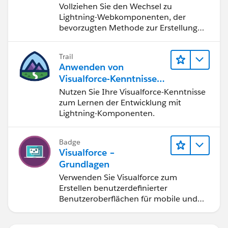
Webkomponenten
Vollziehen Sie den Wechsel zu
Lightning-Webkomponenten, der
bevorzugten Methode zur Erstellung
von Benutzeroberflächen mit
Salesforce.
Trail
Anwenden von
Visualforce-Kenntnissen
auf Lightning-
Nutzen Sie Ihre Visualforce-Kenntnisse
Komponenten
zum Lernen der Entwicklung mit
Lightning-Komponenten.
Badge
Visualforce –
Grundlagen
Verwenden Sie Visualforce zum
Erstellen benutzerdefinierter
Benutzeroberflächen für mobile und
Web-Anwendungen.