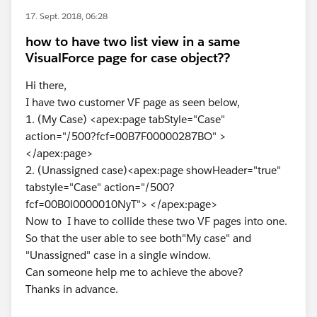
17. Sept. 2018, 06:28
how to have two list view in a same
VisualForce page for case object??
Hi there,
I have two customer VF page as seen below,
1. (My Case) <apex:page tabStyle="Case"
action="/500?fcf=00B7F00000287BO" >
</apex:page>
2. (Unassigned case)<apex:page showHeader="true"
tabstyle="Case" action="/500?
fcf=00B0l0000010NyT"> </apex:page>
Now to I have to collide these two VF pages into one.
So that the user able to see both"My case" and
"Unassigned" case in a single window.
Can someone help me to achieve the above?
Thanks in advance.