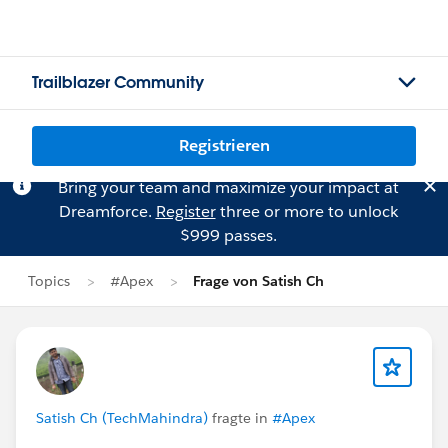
Trailblazer Community
Registrieren
Bring your team and maximize your impact at
Dreamforce.
Register
three or more to unlock
$999 passes.
Topics
#Apex
Frage von Satish Ch
Satish Ch (TechMahindra)
fragte in
#Apex