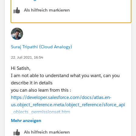
Als hilfreich markieren
Suraj Tripathi (Cloud Analogy)
22. Juli 2021, 16:54
Hi Satish,
I am not able to understand what you want, can you
describe it in details
you can also learn from this :
https://developer.salesforce.com/docs/atlas.en-
us.object_reference.meta/object_reference/sforce_api
_objects_permissionset.htm
https://developer.salesforce.com/forums/?
Mehr anzeigen
id=906F0000000AaztIAC
Als hilfreich markieren
please comment if you have any queries.