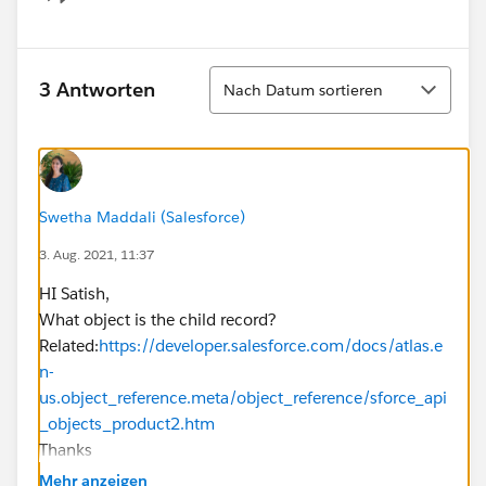
Show menu
Sortieren
3 Antworten
Nach Datum sortieren
Swetha Maddali (Salesforce)
3. Aug. 2021, 11:37
HI Satish,
What object is the child record?
Related:
https://developer.salesforce.com/docs/atlas.e
n-
us.object_reference.meta/object_reference/sforce_api
_objects_product2.htm
Thanks
Mehr anzeigen