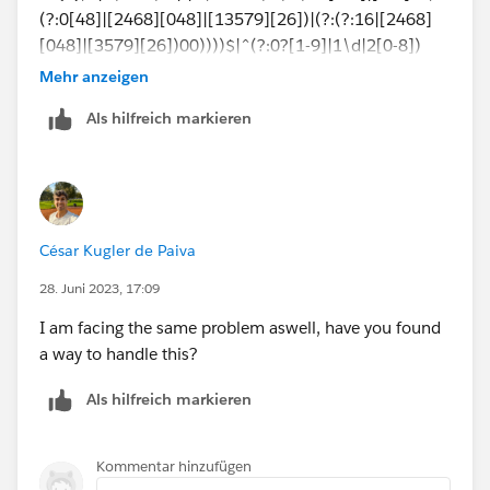
(?:0[48]|[2468][048]|[13579][26])|(?:(?:16|[2468]
[048]|[3579][26])00))))$|^(?:0?[1-9]|1\d|2[0-8])
(\/|-|\.)(?:(?:0?[1-9])|(?:1[0-2]))\4(?:(?:1[6-9]|[2-
Mehr anzeigen
9]\d)?\d{2})$
Als hilfreich markieren
This wil check the months that have 31 days, and also
will check february as only can have 28 days
César Kugler de Paiva
28. Juni 2023, 17:09
I am facing the same problem aswell, have you found
a way to handle this?
Als hilfreich markieren
Kommentar hinzufügen