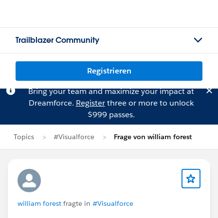
Trailblazer Community
Registrieren
Bring your team and maximize your impact at
Dreamforce.
Register
three or more to unlock
$999 passes.
Topics
#Visualforce
Frage von william forest
william forest
fragte in
#Visualforce