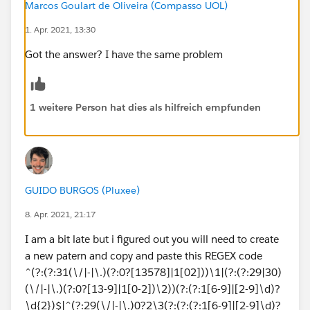
Marcos Goulart de Oliveira (Compasso UOL)
1. Apr. 2021, 13:30
Got the answer? I have the same problem
1 weitere Person hat dies als hilfreich empfunden
GUIDO BURGOS (Pluxee)
8. Apr. 2021, 21:17
I am a bit late but i figured out you will need to create
a new patern and copy and paste this REGEX code
^(?:(?:31(\/|-|\.)(?:0?[13578]|1[02]))\1|(?:(?:29|30)
(\/|-|\.)(?:0?[13-9]|1[0-2])\2))(?:(?:1[6-9]|[2-9]\d)?
\d{2})$|^(?:29(\/|-|\.)0?2\3(?:(?:(?:1[6-9]|[2-9]\d)?