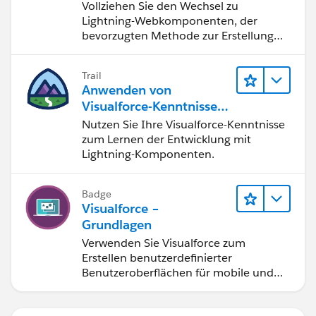
Webkomponenten
Vollziehen Sie den Wechsel zu
Lightning-Webkomponenten, der
bevorzugten Methode zur Erstellung
von Benutzeroberflächen mit
Salesforce.
Trail
Anwenden von
Visualforce-Kenntnissen
auf Lightning-
Nutzen Sie Ihre Visualforce-Kenntnisse
Komponenten
zum Lernen der Entwicklung mit
Lightning-Komponenten.
Badge
Visualforce –
Grundlagen
Verwenden Sie Visualforce zum
Erstellen benutzerdefinierter
Benutzeroberflächen für mobile und
Web-Anwendungen.