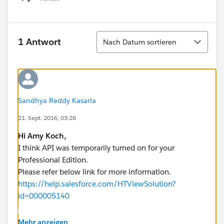
Show menu
Sortieren
1 Antwort
Nach Datum sortieren
Sandhya Reddy Kasarla
21. Sept. 2016, 03:28
Hi Amy Koch,
I think API was temporarily turned on for your
Professional Edition.
Please refer below link for more information.
https://help.salesforce.com/HTViewSolution?
id=000005140
Hope this helps you!
Mehr anzeigen