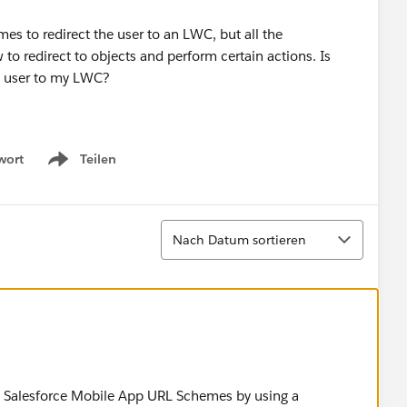
s to redirect the user to an LWC, but all the
o redirect to objects and perform certain actions. Is
he user to my LWC?
wort
Teilen
Show menu
Sortieren
Nach Datum sortieren
ia Salesforce Mobile App URL Schemes by using a