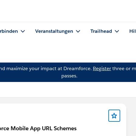
rbinden
Veranstaltungen
Trailhead
Hi
and maximize your impact at Dreamforce.
Register
three or m
passes.
force Mobile App URL Schemes