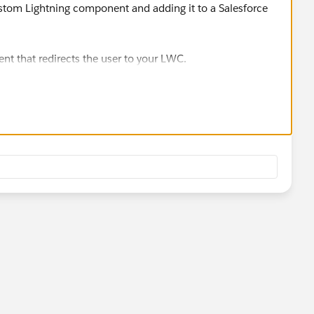
ustom Lightning component and adding it to a Salesforce
t that redirects the user to your LWC.
t to a Salesforce page layout.
Scheme that redirects the user to the Salesforce page
ng component.
d enter the Salesforce Mobile App URL Scheme into the
ce page that contains your custom Lightning component,
LWC.