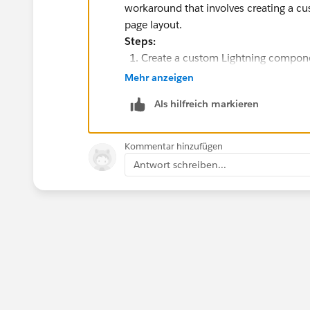
workaround that involves creating a c
page layout.
Steps:
Create a custom Lightning componen
Add the custom Lightning componen
Mehr anzeigen
Create a Salesforce Mobile App URL 
Als hilfreich markieren
that contains your custom Lightni
Open the Salesforce mobile app an
URL field.
Kommentar hinzufügen
Antwort schreiben...
The user will be taken to the Salesfor
which will then redirect them to your 