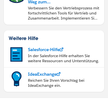
Weg zum
Vertriebsspezialisten
Verbessern Sie den Vertriebsprozess mit
fortschrittlichen Tools für Vertrieb und
Zusammenarbeit. Implementieren Sie
strategische Vertriebsprogramme und
schließen Sie den Lead-zu-Cash-Zyklus
erfolgreich ab.
Weitere Hilfe
Salesforce-Hilfe
In der Salesforce-Hilfe erhalten Sie
weitere Ressourcen und Unterstützung.
IdeaExchange
Reichen Sie Ihren Vorschlag bei
IdeaExchange ein.