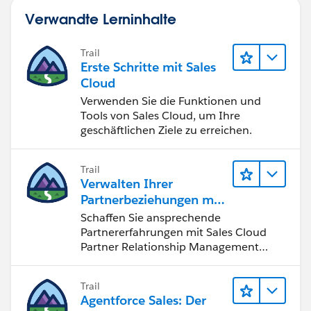
Verwandte Lerninhalte
Trail
Erste Schritte mit Sales
Cloud
Verwenden Sie die Funktionen und
Tools von Sales Cloud, um Ihre
geschäftlichen Ziele zu erreichen.
Trail
Verwalten Ihrer
Partnerbeziehungen mit
Sales Cloud PRM
Schaffen Sie ansprechende
Partnererfahrungen mit Sales Cloud
Partner Relationship Management
(PRM).
Trail
Agentforce Sales: Der