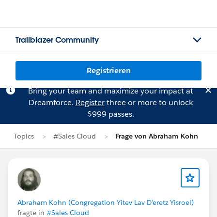
Trailblazer Community
Registrieren
Bring your team and maximize your impact at
Dreamforce.
Register
three or more to unlock
$999 passes.
Topics
#Sales Cloud
Frage von Abraham Kohn
Abraham Kohn (Congregation Yitev Lav D'eretz Yisroel)
fragte in
#Sales Cloud