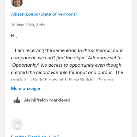
++TrailheadHelpFollowUp
Allison Loebs (State of Vermont)
28. Nov. 2023, 21:54
Hi,
I am receiving the same error,
In the screenAccount
component, we can’t find the object API name set to
'Opportunity'. No access to opportunity even though
created the record variable for input and output.
The
module is Build Flows with Flow Builder - Screen
Flows - Add More options to Your Screens
Mehr anzeigen
and link
Als hilfreich markieren
https://trailhead.salesforce.com/content/learn/modul
es/screen-flows/add-more-options-to-your-screens?
trail_id=build-flows-with-flow-builder
#
#Trailhead Challenges
Sunitha Doraivelu (Lidl)