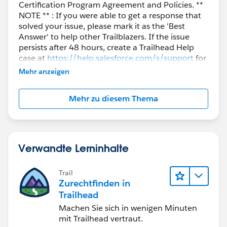
Certification Program Agreement and Policies. **
NOTE ** : If you were able to get a response that
solved your issue, please mark it as the 'Best
Answer' to help other Trailblazers. If the issue
persists after 48 hours, create a Trailhead Help
case at
https://help.salesforce.com/s/support
for
further assistance.
Mehr anzeigen
Mehr zu diesem Thema
Verwandte Lerninhalte
Trail
Zurechtfinden in
Trailhead
Machen Sie sich in wenigen Minuten
mit Trailhead vertraut.