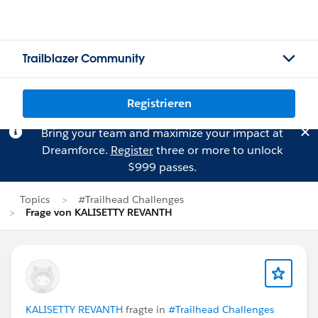
Trailblazer Community
Registrieren
Bring your team and maximize your impact at
Dreamforce.
Register
three or more to unlock
$999 passes.
Topics
#Trailhead Challenges
Frage von KALISETTY REVANTH
KALISETTY REVANTH
fragte in
#Trailhead Challenges