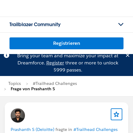
Trailblazer Community
Registrieren
Bring your team and maximize your impact at
Dreamforce.
Register
three or more to unlock
$999 passes.
Topics
#Trailhead Challenges
Frage von Prashanth S
Prashanth S (Deloitte)
fragte in
#Trailhead Challenges