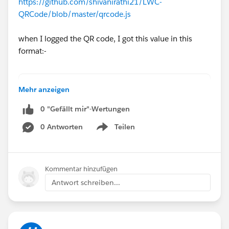
https://github.com/shivanirathi21/LWC-
QRCode/blob/master/qrcode.js
when I logged the QR code, I got this value in this
format:-
<svg version="1.1" xmlns="http://www.w3.org/
Mehr anzeigen
I really appreciate any help you can provide.
0 "Gefällt mir"-Wertungen
0 Antworten
Teilen
Show menu
Kommentar hinzufügen
Antwort schreiben...