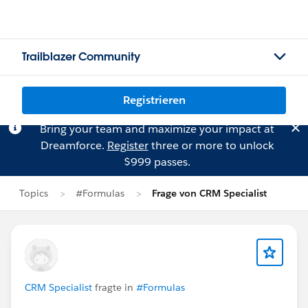
Trailblazer Community
Registrieren
Bring your team and maximize your impact at
Dreamforce.
Register
three or more to unlock
$999 passes.
Topics
#Formulas
Frage von CRM Specialist
CRM Specialist
fragte in
#Formulas