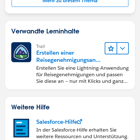
Mehr zu diesem Thema
Verwandte Lerninhalte
Trail
Erstellen einer
Reisegenehmigungsanw
endung namens "Travel
Erstellen Sie eine Lightning-Anwendung
Approval"
für Reisegenehmigungen und passen
Sie diese an – nur mit Klicks und ganz
ohne Code.
Weitere Hilfe
Salesforce-Hilfe
In der Salesforce-Hilfe erhalten Sie
weitere Ressourcen und Unterstützung.