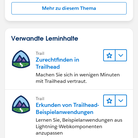
organization's sales processes, so it's essential to
Mehr zu diesem Thema
evaluate your requirements carefully before
implementation.
Regards,
Verwandte Lerninhalte
Meenakshi
Trail
Zurechtfinden in
Trailhead
Machen Sie sich in wenigen Minuten
mit Trailhead vertraut.
Trail
Erkunden von Trailhead-
Beispielanwendungen
Lernen Sie, Beispielanwendungen aus
Lightning-Webkomponenten
anzupassen