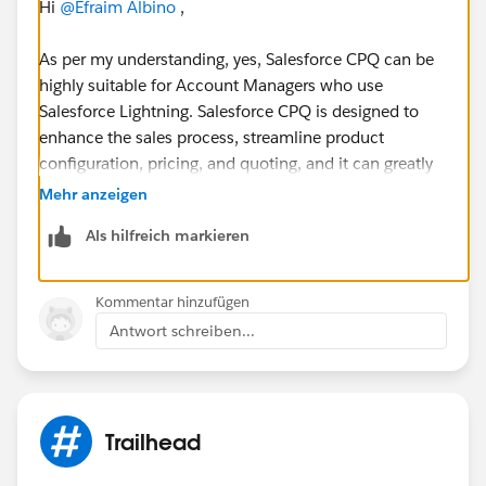
Hi
@Efraim Albino
,
As per my understanding, yes, Salesforce CPQ can be
highly suitable for Account Managers who use
Salesforce Lightning. Salesforce CPQ is designed to
enhance the sales process, streamline product
configuration, pricing, and quoting, and it can greatly
benefit Account Managers in several ways like Efficient
Mehr anzeigen
Quoting, Product Configuration, Pricing Management,
Als hilfreich markieren
Quote Collaboration and Integration etc.
Overall, Salesforce CPQ, when integrated with
Kommentar hinzufügen
Salesforce Lightning, can empower Account Managers
Antwort schreiben...
with the tools and capabilities needed to streamline
their sales processes, improve customer interactions,
and drive sales growth.
Trailhead
However, the suitability of CPQ may also depend on
the specific needs and complexities of your