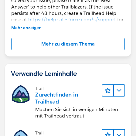
solved your issue, please mark it as the 'Best
Answer' to help other Trailblazers. If the issue
persists after 48 hours, create a Trailhead Help
case at
https://help.salesforce.com/s/support
for
further assistance.
Mehr anzeigen
Mehr zu diesem Thema
Verwandte Lerninhalte
Trail
Zurechtfinden in
Trailhead
Machen Sie sich in wenigen Minuten
mit Trailhead vertraut.
Trail