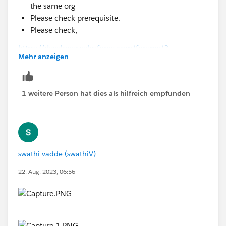
the same org
Please check prerequisite.
Please check,
https://developer.salesforce.com/forums/?
Mehr anzeigen
id=9060G000000I462QAC
1 weitere Person hat dies als hilfreich empfunden
swathi vadde (swathiV)
22. Aug. 2023, 06:56