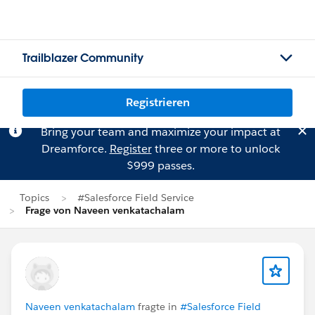
Trailblazer Community
Registrieren
Bring your team and maximize your impact at
Dreamforce.
Register
three or more to unlock
$999 passes.
Topics
#Salesforce Field Service
Frage von Naveen venkatachalam
Naveen venkatachalam
fragte in
#Salesforce Field