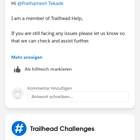
Hi
@Prathamesh Tekade
I am a member of Trailhead Help,
If you are still facing any issues please let us know so
that we can check and assist further.
Looking forward to your response :)
Mehr anzeigen
Als hilfreich markieren
Thank you !
Regards,
Kommentar hinzufügen
Ramu S.
Antwort schreiben...
++TrailheadHelpFollowUp
Trailhead Challenges