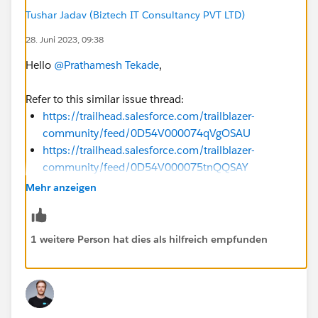
Tushar Jadav (Biztech IT Consultancy PVT LTD)
28. Juni 2023, 09:38
Hello
@Prathamesh Tekade
,
Refer to this similar issue thread:
https://trailhead.salesforce.com/trailblazer-
community/feed/0D54V000074qVgOSAU
https://trailhead.salesforce.com/trailblazer-
community/feed/0D54V000075tnQQSAY
https://trailhead.salesforce.com/trailblazer-
Mehr anzeigen
community/feed/0D54V000074pcrmSAA
https://trailhead.salesforce.com/trailblazer-
community/feed/0D54S00000PiZnMSAV
1 weitere Person hat dies als hilfreich empfunden
https://trailhead.salesforce.com/trailblazer-
community/feed/0D54S00000Pmby1SAB