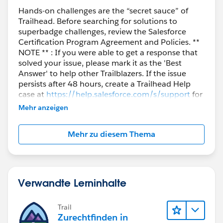
Hands-on challenges are the “secret sauce” of
Trailhead. Before searching for solutions to
superbadge challenges, review the Salesforce
Certification Program Agreement and Policies. **
NOTE ** : If you were able to get a response that
solved your issue, please mark it as the 'Best
Answer' to help other Trailblazers. If the issue
persists after 48 hours, create a Trailhead Help
case at
https://help.salesforce.com/s/support
for
further assistance.
Mehr anzeigen
Mehr zu diesem Thema
Verwandte Lerninhalte
Trail
Zurechtfinden in