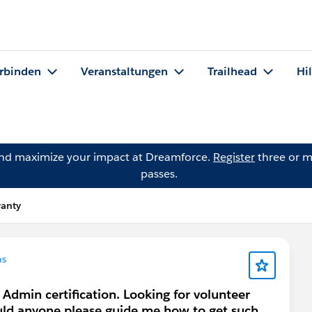
rbinden
Veranstaltungen
Trailhead
Hi
and maximize your impact at Dreamforce.
Register
three or m
passes.
yanty
ns
 Admin certification. Looking for volunteer
uld anyone please guide me how to get such