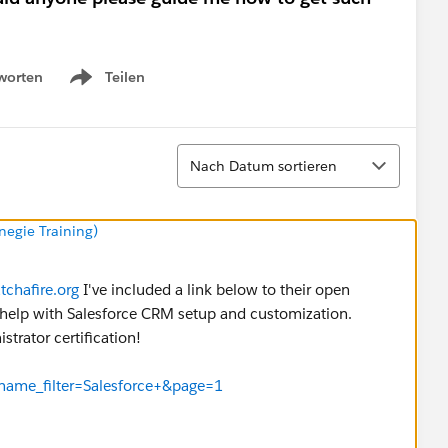
worten
Teilen
Show menu
Sortieren
Nach Datum sortieren
negie Training)
tchafire.org
I've included a link below to their open
r help with Salesforce CRM setup and customization.
trator certification!
?name_filter=Salesforce+&page=1