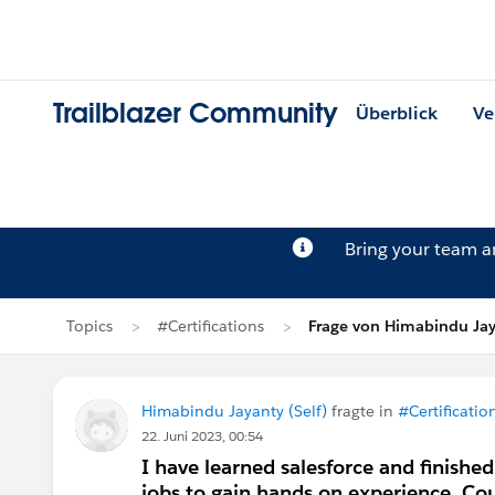
Trailblazer Community
Überblick
Ve
Bring your team 
Topics
#Certifications
Frage von Himabindu Ja
Himabindu Jayanty (Self)
fragte in
#Certificatio
22. Juni 2023, 00:54
I have learned salesforce and finished
jobs to gain hands on experience. Co