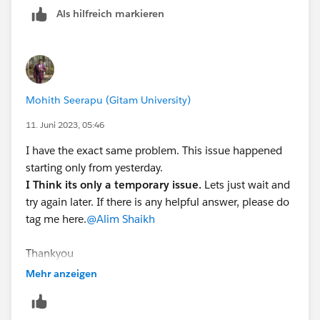
Als hilfreich markieren
Mohith Seerapu (Gitam University)
11. Juni 2023, 05:46
I have the exact same problem. This issue happened
starting only from yesterday.
I Think its only a temporary issue.
Lets just wait and
try again later. If there is any helpful answer, please do
tag me here.
@Alim Shaikh
Thankyou
Mohith Suhas
Mehr anzeigen