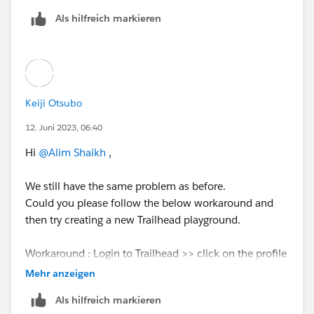
Als hilfreich markieren
Keiji Otsubo
12. Juni 2023, 06:40
Hi
@Alim Shaikh
,
We still have the same problem as before.
Could you please follow the below workaround and
then try creating a new Trailhead playground.
Workaround : Login to Trailhead >> click on the profile
avatar >> click profile >> scroll down to the "About
Mehr anzeigen
me" section and
change the Country field to USA
Als hilfreich markieren
>> click save and then try creating a playground.