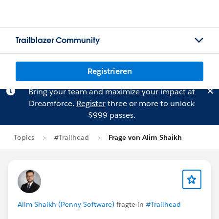
Trailblazer Community
Registrieren
Bring your team and maximize your impact at
Dreamforce.
Register
three or more to unlock
$999 passes.
Topics
#Trailhead
Frage von Alim Shaikh
Alim Shaikh (Penny Software)
fragte in
#Trailhead