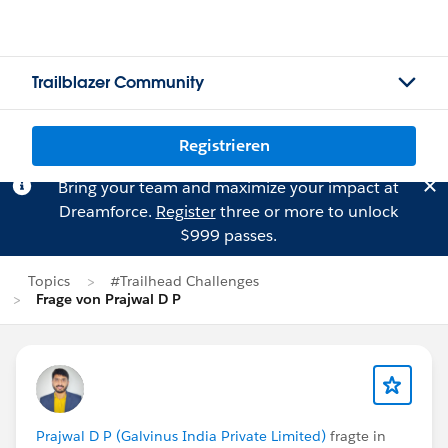
Trailblazer Community
Registrieren
Bring your team and maximize your impact at
Dreamforce.
Register
three or more to unlock
$999 passes.
Topics
#Trailhead Challenges
Frage von Prajwal D P
Prajwal D P (Galvinus India Private Limited)
fragte in