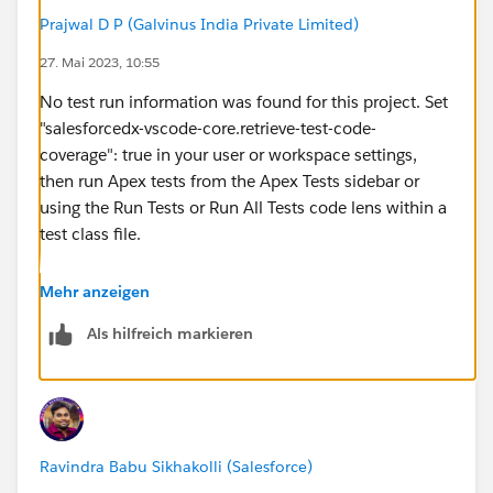
Prajwal D P (Galvinus India Private Limited)
27. Mai 2023, 10:55
No test run information was found for this project. Set
"salesforcedx-vscode-core.retrieve-test-code-
coverage": true in your user or workspace settings,
then run Apex tests from the Apex Tests sidebar or
using the Run Tests or Run All Tests code lens within a
test class file.
also this one
Mehr anzeigen
Als hilfreich markieren
Ravindra Babu Sikhakolli (Salesforce)