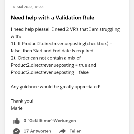
16. Mai 2023, 18:33
Need help with a Validation Rule
I need help please! I need 2 VR's that I am struggling
with:
1). If Product2.directrevenueposting(checkbox) =
false, then Start and End date is required
2). Order can not contain a mix of
Product2.directrevenueposting = true and
Product2.directrevenueposting = false
Any guidance would be greatly appreciated!
Thank you!
Marie
0 "Gefällt mir"-Wertungen
17 Antworten
Teilen