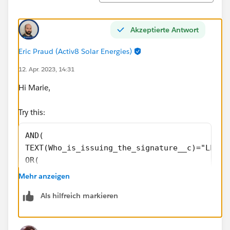
Akzeptierte Antwort
Eric Praud (Activ8 Solar Energies)
12. Apr. 2023, 14:31
Hi Marie,
Try this:
AND(
TEXT(Who_is_issuing_the_signature__c)="LLG",
OR(
ISBLANK(TEXT(Who_should_sign_first__c)),
Mehr anzeigen
ISBLANK(External_Party_Signatory_Email__c),
Als hilfreich markieren
ISBLANK(Additional_Individuals_to_be_copied_
)
)