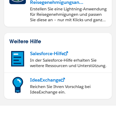
Reisegenehmigungsanw
endung namens "Travel
Erstellen Sie eine Lightning-Anwendung
Approval"
für Reisegenehmigungen und passen
Sie diese an – nur mit Klicks und ganz
ohne Code.
Weitere Hilfe
Salesforce-Hilfe
In der Salesforce-Hilfe erhalten Sie
weitere Ressourcen und Unterstützung.
IdeaExchange
Reichen Sie Ihren Vorschlag bei
IdeaExchange ein.