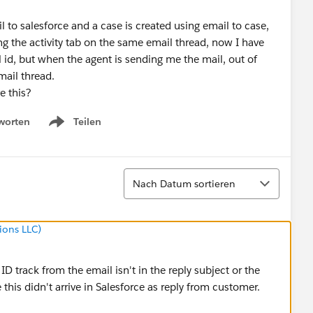
l to salesforce and a case is created using email to case,
 the activity tab on the same email thread, now I have
l id, but when the agent is sending me the mail, out of
mail thread.
e this?
worten
Teilen
Show menu
Sortieren
Nach Datum sortieren
ions LLC)
 ID track from the email isn't in the reply subject or the
 this didn't arrive in Salesforce as reply from customer.