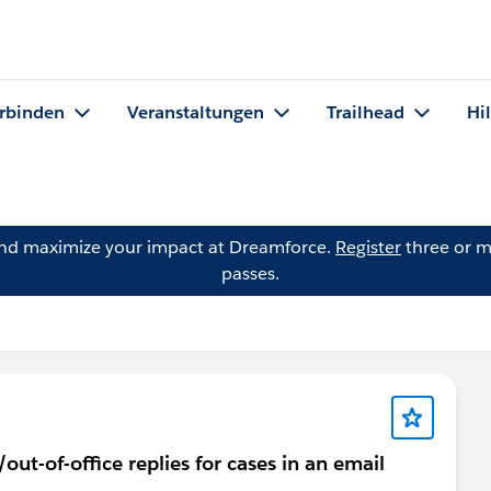
rbinden
Veranstaltungen
Trailhead
Hi
and maximize your impact at Dreamforce.
Register
three or m
passes.
ut-of-office replies for cases in an email