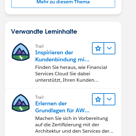
Mehr zu diesem Thema
Verwandte Lerninhalte
Trail
Inspirieren der
Kundenbindung mit
Financial Services
Finden Sie heraus, wie Financial
Cloud
Services Cloud Sie dabei
unterstützt, Ihren Kunden
personalisierte
Vermögensverwaltung zu bieten.
Trail
Erlernen der
Grundlagen für AWS
Cloud Practitioner
Machen Sie sich in Vorbereitung
auf die Zertifizierung mit der
Architektur und den Services der