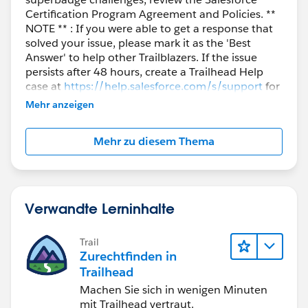
Certification Program Agreement and Policies. **
NOTE ** : If you were able to get a response that
solved your issue, please mark it as the 'Best
Answer' to help other Trailblazers. If the issue
persists after 48 hours, create a Trailhead Help
case at
https://help.salesforce.com/s/support
for
further assistance.
Mehr anzeigen
Mehr zu diesem Thema
Verwandte Lerninhalte
Trail
Zurechtfinden in
Trailhead
Machen Sie sich in wenigen Minuten
mit Trailhead vertraut.