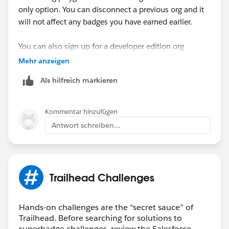
only option. You can disconnect a previous org and it
will not affect any badges you have earned earlier.
You can also sign up for a developer edition org
(
https://developer.salesforce.com/signup
) and
Mehr anzeigen
connect it to your trailhead account (on the hands-on
Als hilfreich markieren
org page) and use it to complete your challenges. Do
let me know if any further concerns.
Kommentar hinzufügen
Antwort schreiben...
Trailhead Challenges
Hands-on challenges are the “secret sauce” of
Trailhead. Before searching for solutions to
superbadge challenges, review the Salesforce