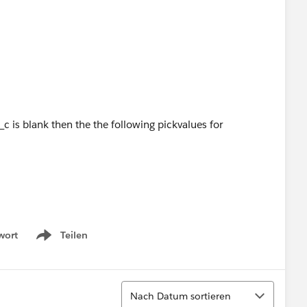
 is blank then the the following pickvalues for
wort
Teilen
Show menu
Sortieren
Nach Datum sortieren