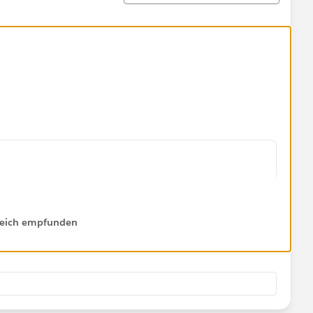
wing/Expanding"),
lfreich empfunden
nsion Implementation"),
tive (Never Client)"),
iously Active ")