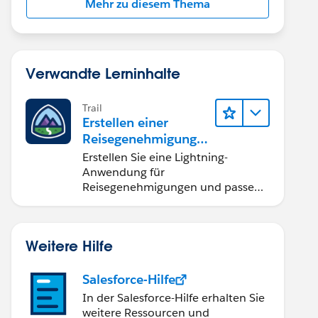
Mehr zu diesem Thema
Verwandte Lerninhalte
Trail
Erstellen einer
Reisegenehmigungsa
nwendung namens
Erstellen Sie eine Lightning-
"Travel Approval"
Anwendung für
Reisegenehmigungen und passen
Sie diese an – nur mit Klicks und
ganz ohne Code.
Weitere Hilfe
Salesforce-Hilfe
In der Salesforce-Hilfe erhalten Sie
weitere Ressourcen und