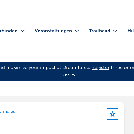
rbinden
Veranstaltungen
Trailhead
Hi
and maximize your impact at Dreamforce.
Register
three or m
passes.
ormulas