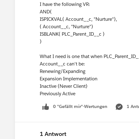
I have the following VR:
AND(
ISPICKVAL( Account__c, "Nurture"),
( Account__c, "Nurture")
ISBLANK( PLC_Parent_ID__c )
)
What I need is one that when PLC_Parent_ID__c
Account__c can't be:
Renewing/Expanding
Expansion Implementation
Inactive (Never Client)
Previously Active
0 "Gefällt mir"-Wertungen
1 Ant
1 Antwort