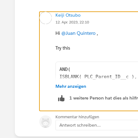
Keiji Otsubo
12. Apr. 2023, 22:10
Hi
@Juan Quintero
,
Try this
AND(
ISBLANK( PLC_Parent_ID__c ),
OR(
Mehr anzeigen
ISPICKVAL( Account__c, "Rene
1 weitere Person hat dies als hi
ISPICKVAL( Account__c, "Expa
ISPICKVAL( Account__c, "Inac
ISPICKVAL( Account__c, "Prev
Kommentar hinzufügen
)
Antwort schreiben...
)