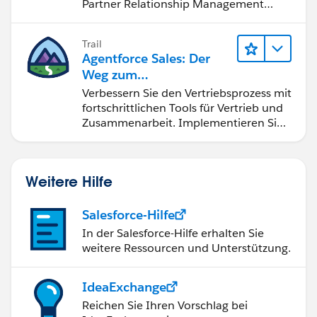
Partner Relationship Management
(PRM).
Trail
Agentforce Sales: Der
Weg zum
Vertriebsspezialisten
Verbessern Sie den Vertriebsprozess mit
fortschrittlichen Tools für Vertrieb und
Zusammenarbeit. Implementieren Sie
strategische Vertriebsprogramme und
schließen Sie den Lead-zu-Cash-Zyklus
erfolgreich ab.
Weitere Hilfe
Salesforce-Hilfe
In der Salesforce-Hilfe erhalten Sie
weitere Ressourcen und Unterstützung.
IdeaExchange
Reichen Sie Ihren Vorschlag bei