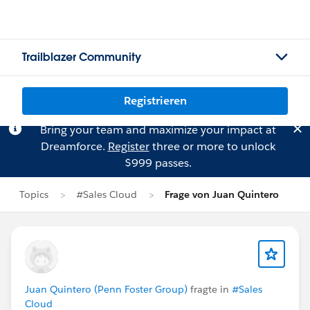
Trailblazer Community
Registrieren
Bring your team and maximize your impact at
Dreamforce.
Register
three or more to unlock
$999 passes.
Topics
#Sales Cloud
Frage von Juan Quintero
Juan Quintero (Penn Foster Group)
fragte in
#Sales
Cloud