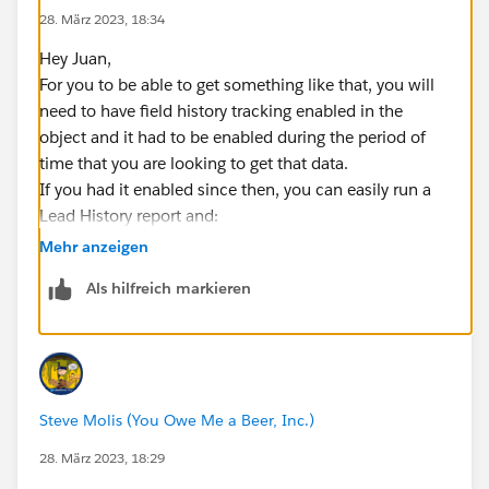
28. März 2023, 18:34
Hey Juan,
For you to be able to get something like that, you will
need to have field history tracking enabled in the
object and it had to be enabled during the period of
time that you are looking to get that data.
If you had it enabled since then, you can easily run a
Lead History report and:
1- Filter the report using the Field/Event field column
Mehr anzeigen
on the report to have the changes only on the owner
Als hilfreich markieren
field.
2- Create another filter so that the column "Old Value"
only displays X Agent records
3- Create another filter so that the column "New
Value" only displays Y Agent records
Steve Molis (You Owe Me a Beer, Inc.)
4- Create another filter with the time frame that you
want and that should do it for you.
28. März 2023, 18:29