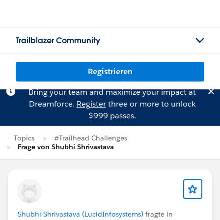
Trailblazer Community
Registrieren
Bring your team and maximize your impact at
Dreamforce.
Register
three or more to unlock
$999 passes.
Topics
#Trailhead Challenges
Frage von Shubhi Shrivastava
Shubhi Shrivastava (LucidInfosystems)
fragte in