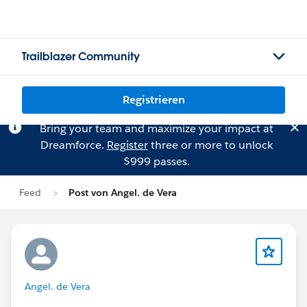
Trailblazer Community
Registrieren
Bring your team and maximize your impact at
Dreamforce.
Register
three or more to unlock
$999 passes.
Feed
Post von Angel. de Vera
Angel. de Vera