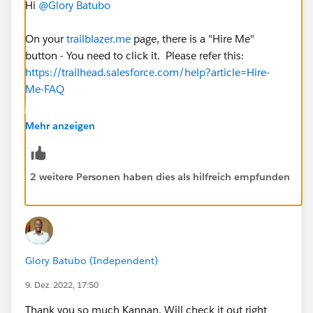
Hi
@Glory Batubo
On your
trailblazer.me
page, there is a "Hire Me"
button - You need to click it. Please refer this:
https://trailhead.salesforce.com/help?article=Hire-
Me-FAQ
Good Luck!
Mehr anzeigen
Regards,
Kannan
2 weitere Personen haben dies als hilfreich empfunden
Glory Batubo (Independent)
9. Dez. 2022, 17:50
Thank you so much Kannan. Will check it out right