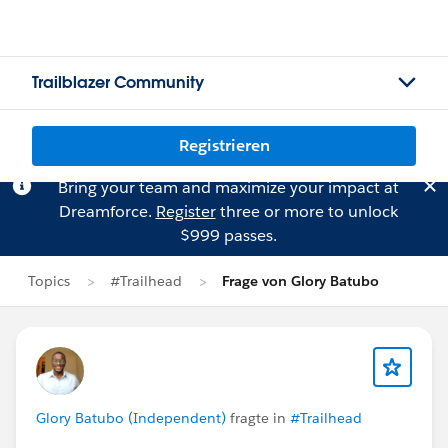
Trailblazer Community
Registrieren
Bring your team and maximize your impact at
Dreamforce.
Register
three or more to unlock
$999 passes.
Topics
#Trailhead
Frage von Glory Batubo
Glory Batubo (Independent)
fragte in
#Trailhead