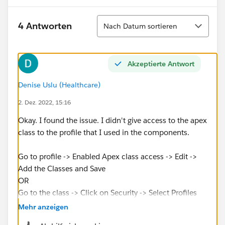
Sortieren
4 Antworten
Nach Datum sortieren
Akzeptierte Antwort
Denise Uslu (Healthcare)
2. Dez. 2022, 15:16
Okay. I found the issue. I didn't give access to the apex
class to the profile that I used in the components.
Go to profile -> Enabled Apex class access -> Edit ->
Add the Classes and Save
OR
Go to the class -> Click on Security -> Select Profiles
and add to enabled profiles -> Save
Mehr anzeigen