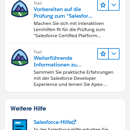
Trail
Vorbereiten auf die
Prüfung zum "Salesforce
Certified Platform
Machen Sie sich mit interaktiven
Developer"
Lernhilfen fit für die Prüfung zum
"Salesforce Certified Platform
Developer".
Trail
Weiterführende
Informationen zu
Salesforce-
Sammeln Sie praktische Erfahrungen
Entwicklungstools und -
mit der Salesforce Developer
konzepten
Experience und lernen Sie Apex-
Grundlagen.
Weitere Hilfe
Salesforce-Hilfe
In der Salesforce-Hilfe erhalten Sie