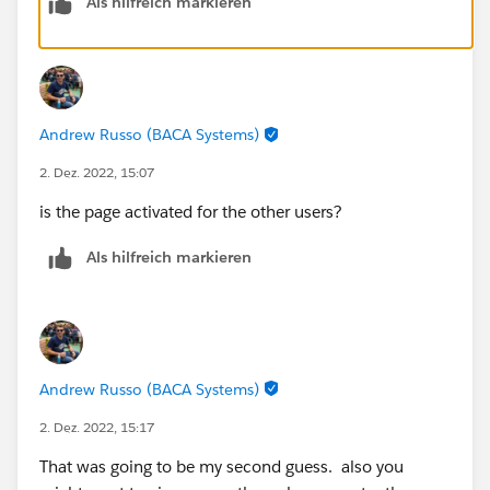
Als hilfreich markieren
Thanks,
@Andrew Russo
for the response.
Andrew Russo (BACA Systems)
2. Dez. 2022, 15:07
is the page activated for the other users?
Als hilfreich markieren
Andrew Russo (BACA Systems)
2. Dez. 2022, 15:17
That was going to be my second guess. also you