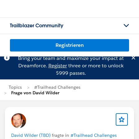
Trailblazer Community
Registrieren
Bring your team and maximize your impact at
Dreamforce.
Register
three or more to unlock
$999 passes.
Topics
#Trailhead Challenges
Frage von David Wilder
David Wilder (TBD)
fragte in
#Trailhead Challenges