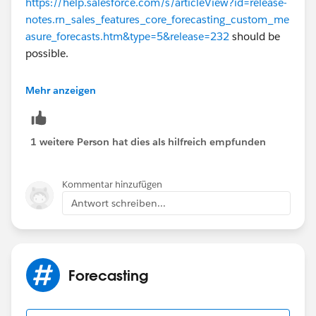
https://help.salesforce.com/s/articleView?id=release-
notes.rn_sales_features_core_forecasting_custom_me
asure_forecasts.htm&type=5&release=232
should be
possible.
https://blog.bessereau.eu/assets/pdfs/forecasts.pdf
-
Mehr anzeigen
Collaborative Forecasts Implementation Guide
1 weitere Person hat dies als hilfreich empfunden
Kommentar hinzufügen
Antwort schreiben...
Forecasting