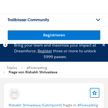
Trailblazer Community
Registrieren
Bring your team and maximize your impact at
Dreamforce.
Register
three or more to unlock
$999 passes.
Topics
#Forecasting
Frage von Rishabh Shrivastava
Rishabh Shrivastava (Catchpoint)
fragte in
#Forecasting