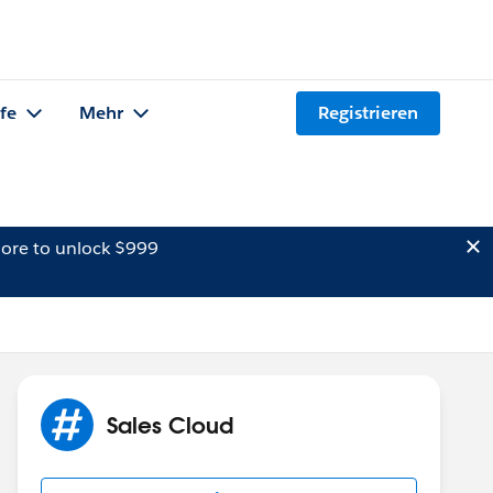
lfe
Mehr
Registrieren
ore to unlock $999
Sales Cloud