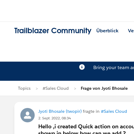
Trailblazer Community
Überblick
Ve
Bring your team 
Topics
#Sales Cloud
Frage von Jyoti Bhosale
Jyoti Bhosale (twopir)
fragte in
#Sales Cloud
2. Sept. 2022, 08:34
Hello ,i created Quick action on acco
shown in below how can we add ?