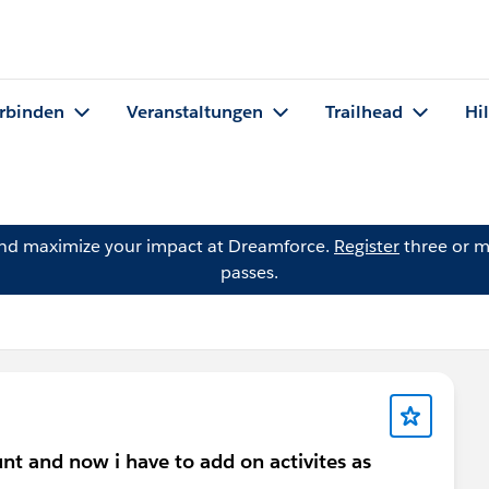
rbinden
Veranstaltungen
Trailhead
Hi
and maximize your impact at Dreamforce.
Register
three or m
passes.
unt and now i have to add on activites as