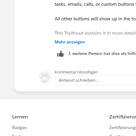
tasks, emails, calls, or custom buttons t
All other buttons will show up in the t
This Trailhead explains it in more detail
https://trailhead.salesforce.com/en/
Mehr anzeigen
migration_customization_actions
1 weitere Person hat dies als hi
Hence.. you can add custom action as a 
Kommentar hinzufügen
Antwort schreiben...