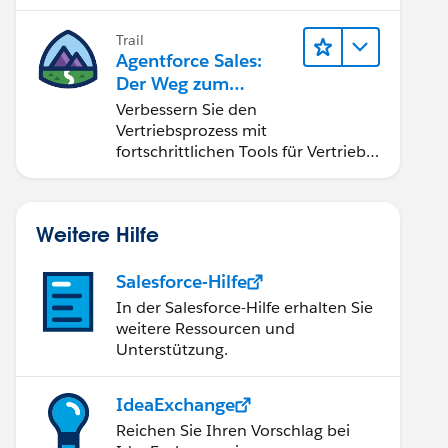
Management (PRM).
Trail
Agentforce Sales:
Der Weg zum
Vertriebsspezialisten
Verbessern Sie den
Vertriebsprozess mit
fortschrittlichen Tools für Vertrieb
und Zusammenarbeit.
Implementieren Sie strategische
Vertriebsprogramme und schließen
Weitere Hilfe
Sie den Lead-zu-Cash-Zyklus
erfolgreich ab.
Salesforce-Hilfe
In der Salesforce-Hilfe erhalten Sie
weitere Ressourcen und
Unterstützung.
IdeaExchange
Reichen Sie Ihren Vorschlag bei