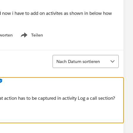
worten
Teilen
Show menu
Sortieren
Nach Datum sortieren
at action has to be captured in activity Log a call section?