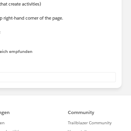
hat create activities)
op right-hand corner of the page.
:
content/learn/modules/lex_migration_customization/lex_
lfreich empfunden
Tab next to activity. That is possible