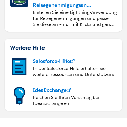
Reisegenehmigungsanw
endung namens "Travel
Erstellen Sie eine Lightning-Anwendung
Approval"
für Reisegenehmigungen und passen
Sie diese an – nur mit Klicks und ganz
ohne Code.
Weitere Hilfe
Salesforce-Hilfe
In der Salesforce-Hilfe erhalten Sie
weitere Ressourcen und Unterstützung.
IdeaExchange
Reichen Sie Ihren Vorschlag bei
IdeaExchange ein.