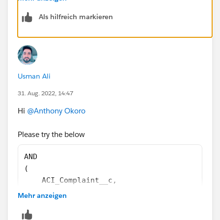
ISBLANK(TEXT( Complaint_Level__c ))
Als hilfreich markieren
)
)
Usman Ali
31. Aug. 2022, 14:47
Hi
@Anthony Okoro
Please try the below
AND
(  
    ACI_Complaint__c,
    OR
Mehr anzeigen
    (
        ISBLANK(TEXT( Complaint_Reason__c ))