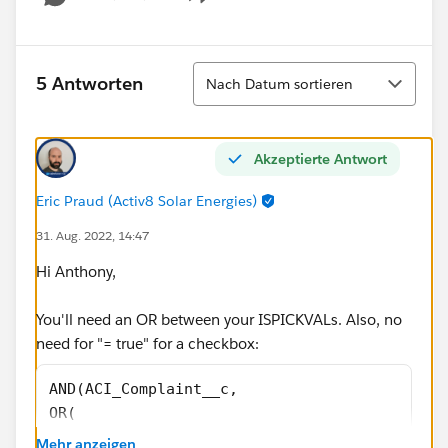
Show menu
Sortieren
5 Antworten
Nach Datum sortieren
Akzeptierte Antwort
Eric Praud (Activ8 Solar Energies)
31. Aug. 2022, 14:47
Hi Anthony,
You'll need an OR between your ISPICKVALs. Also, no
need for "= true" for a checkbox:
AND(ACI_Complaint__c,
OR(
ISBLANK(TEXT( Complaint_Reason__c )), 
Mehr anzeigen