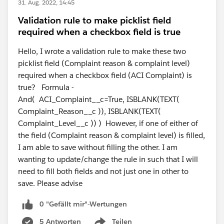
31. Aug. 2022, 14:45
Validation rule to make picklist field
required when a checkbox field is true
Hello, I wrote a validation rule to make these two
picklist field (Complaint reason & complaint level)
required when a checkbox field (ACI Complaint) is
true? Formula -
And( ACI_Complaint__c=True, ISBLANK(TEXT(
Complaint_Reason__c )), ISBLANK(TEXT(
Complaint_Level__c )) ) However, if one of either of
the field (Complaint reason & complaint level) is filled,
I am able to save without filling the other. I am
wanting to update/change the rule in such that I will
need to fill both fields and not just one in other to
save. Please advise
0 "Gefällt mir"-Wertungen
5 Antworten
Teilen