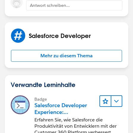
Antwort schreiben...
Salesforce Developer
Mehr zu diesem Thema
Verwandte Lerninhalte
Badge
Salesforce Developer
Experience:
Schnelleinstieg
Erfahren Sie, wie Salesforce die
Produktivität von Entwicklern mit der
Customer 360 Platform verbessert.