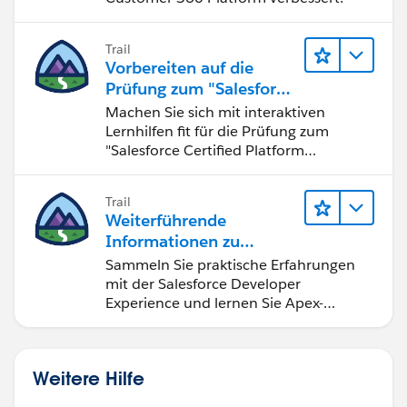
Trail
Vorbereiten auf die
Prüfung zum "Salesforce
Certified Platform
Machen Sie sich mit interaktiven
Developer"
Lernhilfen fit für die Prüfung zum
"Salesforce Certified Platform
Developer".
Trail
Weiterführende
Informationen zu
Salesforce-
Sammeln Sie praktische Erfahrungen
Entwicklungstools und -
mit der Salesforce Developer
konzepten
Experience und lernen Sie Apex-
Grundlagen.
Weitere Hilfe