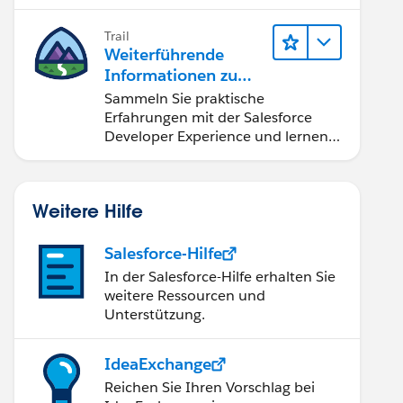
Developer".
Trail
Weiterführende
Informationen zu
Salesforce-
Sammeln Sie praktische
Entwicklungstools
Erfahrungen mit der Salesforce
und -konzepten
Developer Experience und lernen
Sie Apex-Grundlagen.
Weitere Hilfe
Salesforce-Hilfe
In der Salesforce-Hilfe erhalten Sie
weitere Ressourcen und
Unterstützung.
IdeaExchange
Reichen Sie Ihren Vorschlag bei