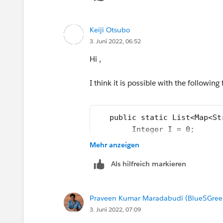
Keiji Otsubo
3. Juni 2022, 06:52
Hi ,
I think it is possible with the following 
   public static List<Map<St
        Integer I = 0;
        String mySOQL = 'sel
Mehr anzeigen
        List<User> myUserLis
Als hilfreich markieren
        List<Map<String, Str
        for (User ur : myUse
            options.add(new 
Praveen Kumar Maradabudi (Blue5Green
            options.get(I).p
3. Juni 2022, 07:09
            options.get(I).p