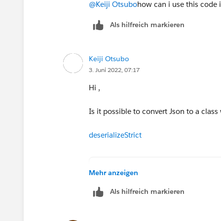
            }
@Keiji Otsubo
how can i use this code 
            I = I + 1;
Als hilfreich markieren
        }
        return options;
   }
Keiji Otsubo
3. Juni 2022, 07:17
Hi ,
Is it possible to convert Json to a cla
deserializeStrict
public class Car {
Mehr anzeigen
    public String make;
Als hilfreich markieren
    public String year;
}
public void parse() {       