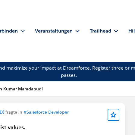
rbinden
Veranstaltungen
Trailhead
Hi
and maximize your impact at Dreamforce.
Register
three or m
passes.
en Kumar Maradabudi
D)
fragte in
#Salesforce Developer
ist values.