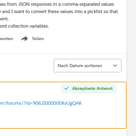
 values from JSON responses in a comma-separated values
 I want to convert these values into a picklist so that
nent.
ord collection variables.
worten
Teilen
Show menu
Sortieren
Nach Datum sortieren
Akzeptierte Antwort
e.com/forums/?id=9062I000000XvUgQAK