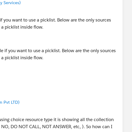
 Services)
alizeStrict(
r":"2020"}',
if you want to use a picklist. Below are the only sources
ke, 'SFDC');
 picklist inside flow.
ar, '2020');
 Pvt LTD)
ing choice resource type it is showing all the collection
( NI, NO, DO NOT CALL, NOT ANSWER, etc, ). So how can I