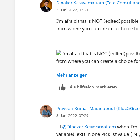
Dinakar Kesavamattam (Tata Consultancy
    Car c = (Car)JSON.deseri
3. Juni 2022, 07:21
        '{"make":"SFDC","yea
        Car.class);
I'm afraid that is NOT (edited)possible 
    System.assertEquals(c.ma
from where you can create a choice for a
    System.assertEquals(c.ye
}
Mehr anzeigen
Regards,
Dinakar K
Als hilfreich markieren
Praveen Kumar Maradabudi (Blue5Green
3. Juni 2022, 07:29
Hi
@Dinakar Kesavamattam
when I'm us
variable(Text) in one Picklist value 