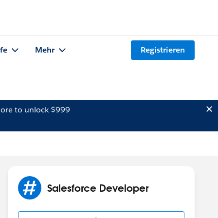
lfe
Mehr
Registrieren
ore to unlock $999
Salesforce Developer