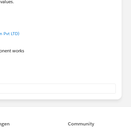
 values.
 Pvt LTD)
ponent works