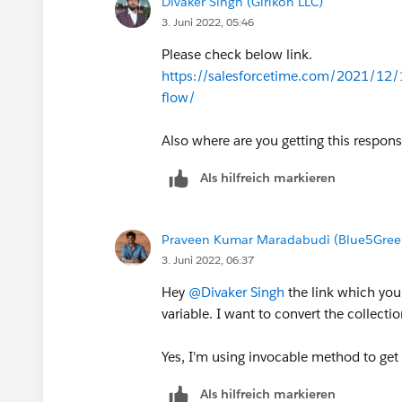
Divaker Singh (Girikon LLC)
3. Juni 2022, 05:46
Please check below link.
https://salesforcetime.com/2021/12/17
flow/
Also where are you getting this respon
Als hilfreich markieren
Praveen Kumar Maradabudi (Blue5Green
3. Juni 2022, 06:37
Hey
@Divaker Singh
the link which you 
variable. I want to convert the collectio
Yes, I'm using invocable method to get
Als hilfreich markieren