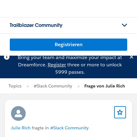
Trailblazer Community
Registrieren
Bring your team and maximize your impact at
Dreamforce.
Register
three or more to unlock
$999 passes.
Topics
#Slack Community
Frage von Julie Rich
Julie Rich
fragte in
#Slack Community