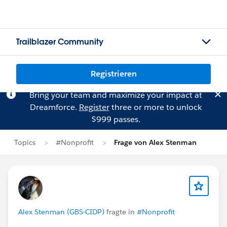
Trailblazer Community
Registrieren
Bring your team and maximize your impact at
Dreamforce.
Register
three or more to unlock
$999 passes.
Topics
#Nonprofit
Frage von Alex Stenman
Alex Stenman (GBS-CIDP)
fragte in
#Nonprofit