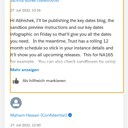
Jacinta Burke (Salesforce)
27. Juli 2022, 13:16
Hi Abhishek, I'll be publishing the key dates blog, the
sandbox preview instructions and our key dates
infographic on Friday so that'll give you all the dates
you need. In the meantime, Trust has a rolling 12
month schedule so stick in your instance details and
it'll show you all upcoming releases. This for NA165
for example. You can also check sandboxes by using
CSxxx ..
Mehr anzeigen
Als hilfreich markieren
Maham Hassan (Confidential)
27. Juli 2022, 12:50