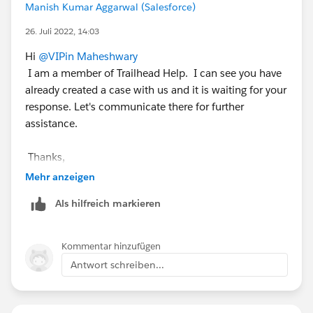
Manish Kumar Aggarwal (Salesforce)
26. Juli 2022, 14:03
Hi
@VIPin Maheshwary
I am a member of Trailhead Help. I can see you have
already created a case with us and it is waiting for your
response. Let's communicate there for further
assistance.
Thanks,
Manish
Mehr anzeigen
Trailhead Help
Als hilfreich markieren
++TrailheadHelpFollowUp
Kommentar hinzufügen
Antwort schreiben...