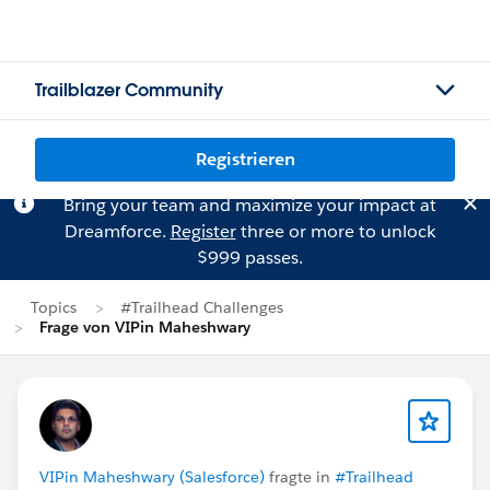
Trailblazer Community
Registrieren
Bring your team and maximize your impact at
Dreamforce.
Register
three or more to unlock
$999 passes.
Topics
#Trailhead Challenges
Frage von VIPin Maheshwary
VIPin Maheshwary (Salesforce)
fragte in
#Trailhead