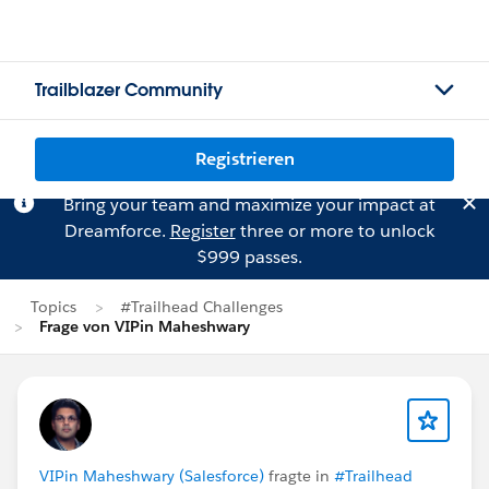
Trailblazer Community
Registrieren
Bring your team and maximize your impact at
Dreamforce.
Register
three or more to unlock
$999 passes.
Topics
#Trailhead Challenges
Frage von VIPin Maheshwary
VIPin Maheshwary (Salesforce)
fragte in
#Trailhead