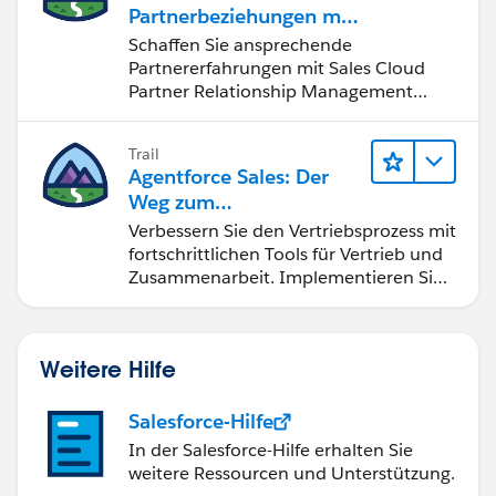
Partnerbeziehungen mit
Sales Cloud PRM
Schaffen Sie ansprechende
Partnererfahrungen mit Sales Cloud
Partner Relationship Management
(PRM).
Trail
Agentforce Sales: Der
Weg zum
Vertriebsspezialisten
Verbessern Sie den Vertriebsprozess mit
fortschrittlichen Tools für Vertrieb und
Zusammenarbeit. Implementieren Sie
strategische Vertriebsprogramme und
schließen Sie den Lead-zu-Cash-Zyklus
erfolgreich ab.
Weitere Hilfe
Salesforce-Hilfe
In der Salesforce-Hilfe erhalten Sie
weitere Ressourcen und Unterstützung.