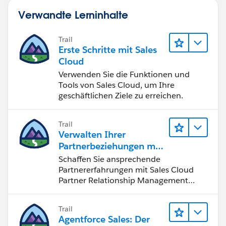
Verwandte Lerninhalte
Trail
Erste Schritte mit Sales
Cloud
Verwenden Sie die Funktionen und
Tools von Sales Cloud, um Ihre
geschäftlichen Ziele zu erreichen.
Trail
Verwalten Ihrer
Partnerbeziehungen mit
Sales Cloud PRM
Schaffen Sie ansprechende
Partnererfahrungen mit Sales Cloud
Partner Relationship Management
(PRM).
Trail
Agentforce Sales: Der