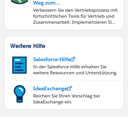
Weg zum
Vertriebsspezialisten
Verbessern Sie den Vertriebsprozess mit
fortschrittlichen Tools für Vertrieb und
Zusammenarbeit. Implementieren Sie
strategische Vertriebsprogramme und
schließen Sie den Lead-zu-Cash-Zyklus
erfolgreich ab.
Weitere Hilfe
Salesforce-Hilfe
In der Salesforce-Hilfe erhalten Sie
weitere Ressourcen und Unterstützung.
IdeaExchange
Reichen Sie Ihren Vorschlag bei
IdeaExchange ein.