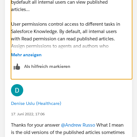
bydefault all internal users can view published
articles...
User permissions control access to different tasks in
Salesforce Knowledge. By default, all internal users
with Read permission can read published articles.
Assign permissions to agents and authors who
publish, archive, delete, and manage articles.
Mehr anzeigen
Als hilfreich markieren
https://help.salesforce.com/s/articleView?
id=sf.knowledge_setup_users_lex.htm&type=5
Denise Uslu (Healthcare)
17. Juni 2022, 17:06
Thanks for your answer
@Andrew Russo
What I mean
is the old versions of the published articles sometimes