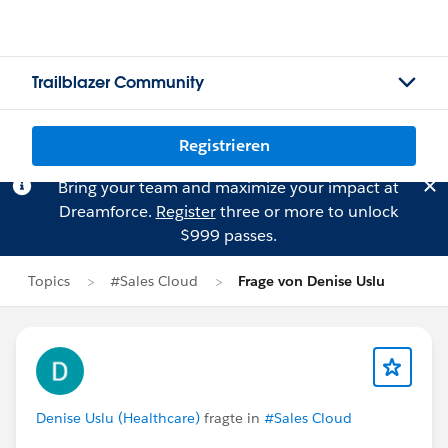
Trailblazer Community
Registrieren
Bring your team and maximize your impact at
Dreamforce.
Register
three or more to unlock
$999 passes.
Topics
#Sales Cloud
Frage von Denise Uslu
Denise Uslu (Healthcare)
fragte in
#Sales Cloud