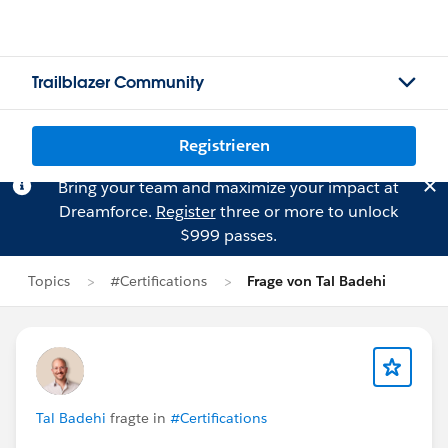
Trailblazer Community
Registrieren
Bring your team and maximize your impact at
Dreamforce.
Register
three or more to unlock
$999 passes.
Topics
#Certifications
Frage von Tal Badehi
Tal Badehi
fragte in
#Certifications