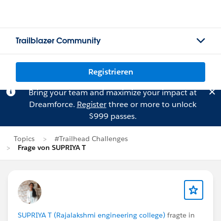
Trailblazer Community
Registrieren
Bring your team and maximize your impact at
Dreamforce.
Register
three or more to unlock
$999 passes.
Topics
#Trailhead Challenges
Frage von SUPRIYA T
SUPRIYA T (Rajalakshmi engineering college)
fragte in