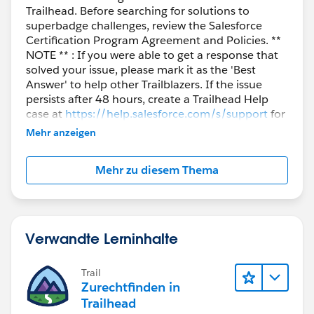
Trailhead. Before searching for solutions to
superbadge challenges, review the Salesforce
Certification Program Agreement and Policies. **
NOTE ** : If you were able to get a response that
solved your issue, please mark it as the 'Best
Answer' to help other Trailblazers. If the issue
persists after 48 hours, create a Trailhead Help
case at
https://help.salesforce.com/s/support
for
further assistance.
Mehr anzeigen
Mehr zu diesem Thema
Verwandte Lerninhalte
Trail
Zurechtfinden in
Trailhead