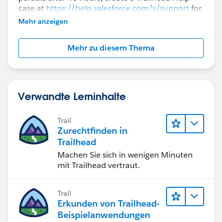
case at
https://help.salesforce.com/s/support
for
further assistance.
Mehr anzeigen
Mehr zu diesem Thema
Verwandte Lerninhalte
Trail
Zurechtfinden in
Trailhead
Machen Sie sich in wenigen Minuten
mit Trailhead vertraut.
Trail
Erkunden von Trailhead-
Beispielanwendungen