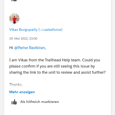
Vikas Burgupally (☁salesforce)
29. Mai 2022, 23:00
Hi
@Parise Ravikiran
,
I am Vikas from the Trailhead Help team. Could you
please confirm if you are still seeing this issue by
sharing the link to the unit to review and assist further?
Thanks,
B Vikas
Mehr anzeigen
Trailhead Help
Als hilfreich markieren
++TrailheadHelpFollowUp