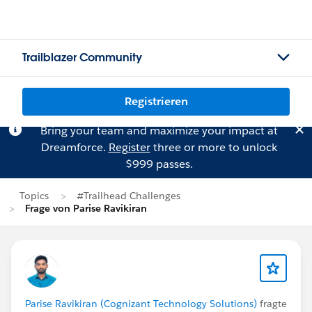
Trailblazer Community
Registrieren
Bring your team and maximize your impact at
Dreamforce.
Register
three or more to unlock
$999 passes.
Topics
#Trailhead Challenges
Frage von Parise Ravikiran
Parise Ravikiran (Cognizant Technology Solutions)
fragte