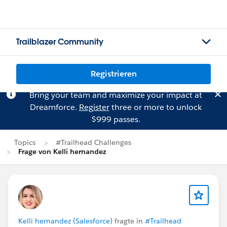
Trailblazer Community
Registrieren
Bring your team and maximize your impact at
Dreamforce.
Register
three or more to unlock
$999 passes.
Topics
#Trailhead Challenges
Frage von Kelli hernandez
Kelli hernandez (Salesforce)
fragte in
#Trailhead