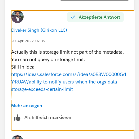
Akzeptierte Antwort
Divaker Singh (Girikon LLC)
20. Apr. 2022, 07:35
Actually this is storage limit not part of the metadata,
You can not query on storage limit.
Still in idea
https://ideas.salesforce.com/s/idea/a0B8W00000Gd
YrRUAV/ability-to-notify-users-when-the-orgs-data-
storage-exceeds-certain-limit
This is app if it is helpful.
Mehr anzeigen
https://appexchange.salesforce.com/appxListingDetai
Als hilfreich markieren
l?listingId=a0N3A00000G7gvMUAR