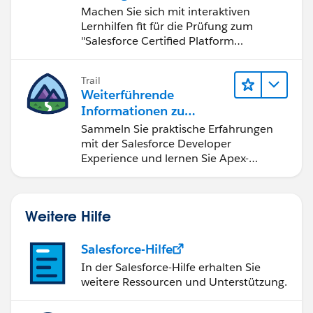
Certified Platform
Machen Sie sich mit interaktiven
Developer"
Lernhilfen fit für die Prüfung zum
"Salesforce Certified Platform
Developer".
Trail
Weiterführende
Informationen zu
Salesforce-
Sammeln Sie praktische Erfahrungen
Entwicklungstools und -
mit der Salesforce Developer
konzepten
Experience und lernen Sie Apex-
Grundlagen.
Weitere Hilfe
Salesforce-Hilfe
In der Salesforce-Hilfe erhalten Sie
weitere Ressourcen und Unterstützung.