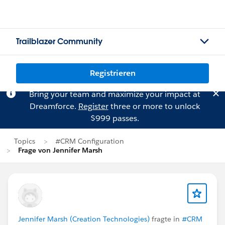
Trailblazer Community
Registrieren
Bring your team and maximize your impact at
Dreamforce.
Register
three or more to unlock
$999 passes.
Topics
#CRM Configuration
Frage von Jennifer Marsh
Jennifer Marsh (Creation Technologies)
fragte in
#CRM