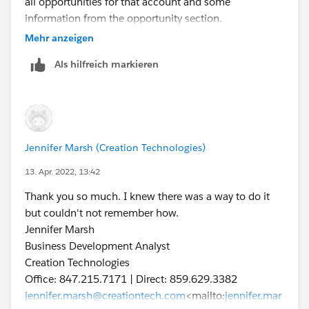
all opportunities for that account and some
information from the opportunity section.
I want to change this layout but the List view controls
Mehr anzeigen
doesn't give me any options to change it.
Als hilfreich markieren
[cid:
image006.png@01D84F18.D5F9B1B0
]
[cid:
image002.png@01D84F18.AF205210
]
[cid:
Jennifer Marsh (Creation Technologies)
image007.jpg@01D84F18.D5F9B1B0
]
13. Apr. 2022, 13:42
Jennifer Marsh
Thank you so much. I knew there was a way to do it
Business Development Analyst
but couldn't not remember how.
Creation Technologies
Jennifer Marsh
Office: 847.215.7171 | Direct: 859.629.3382
Business Development Analyst
jennifer.marsh@creationtech.com
<mailto:
jennifer.mar
Creation Technologies
sh@creationtech.com
> |
Office: 847.215.7171 | Direct: 859.629.3382
www.creationtech.com
<
http://www.creationtech.com
jennifer.marsh@creationtech.com
<mailto:
jennifer.mar
/