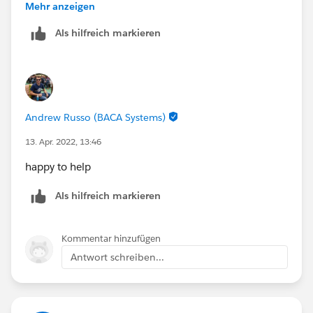
sh@creationtech.com
> |
Mehr anzeigen
>
www.creationtech.com
<
http://www.creationtech.com
Take care of yourself and others. Creation COVID-19
Als hilfreich markieren
/
Response<
>
https://www.creationtech.com/covid19-response/
>
Take care of yourself and others. Creation COVID-19
Response<
https://www.creationtech.com/covid19-response/
>
Andrew Russo (BACA Systems)
13. Apr. 2022, 13:46
happy to help
Als hilfreich markieren
Kommentar hinzufügen
Antwort schreiben...