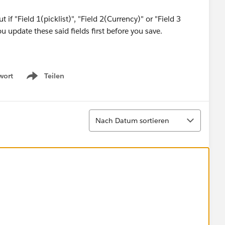
 if "Field 1(picklist)", "Field 2(Currency)" or "Field 3
u update these said fields first before you save.
wort
Teilen
Show menu
Sortieren
Nach Datum sortieren