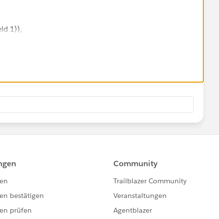
ld 1)),