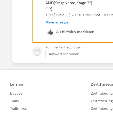
AND(SrageName, "tage 3"),
OR(
TEXT( Field 1 ) = TEXT(PRIORVALUE(Fie
Field 2 = PRIORVALUE(Field 2),
Mehr anzeigen
Field 3 = PRIORVALUE(Field 3),
Als hilfreich markieren
NOT( ISCHANGED( Field 1 )) ,
NOT( ISCHANGED( Field 2 )) ,
NOT( ISCHANGED( Field 3 ))
Kommentar hinzufügen
)
Antwort schreiben...
)