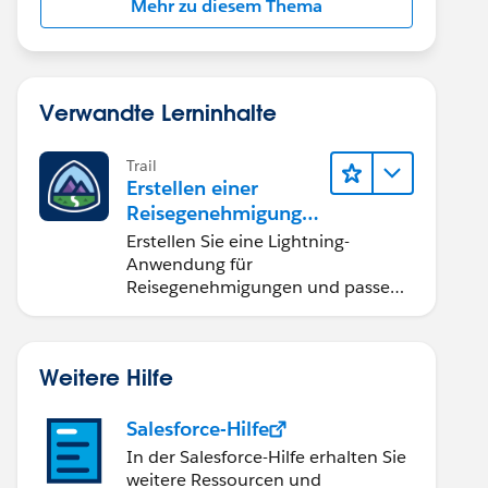
Mehr zu diesem Thema
Verwandte Lerninhalte
Trail
Erstellen einer
Reisegenehmigungsa
nwendung namens
Erstellen Sie eine Lightning-
"Travel Approval"
Anwendung für
Reisegenehmigungen und passen
Sie diese an – nur mit Klicks und
ganz ohne Code.
Weitere Hilfe
Salesforce-Hilfe
In der Salesforce-Hilfe erhalten Sie
weitere Ressourcen und