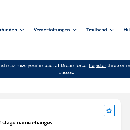
rbinden
Veranstaltungen
Trailhead
Hi
and maximize your impact at Dreamforce.
Register
three or m
passes.
 if stage name changes