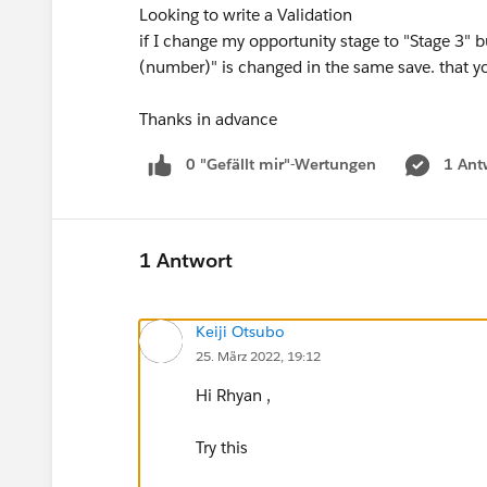
Looking to write a Validation
if I change my opportunity stage to "Stage 3" but
(number)" is changed in the same save. that yo
Thanks in advance
0 "Gefällt mir"-Wertungen
1 Ant
1 Antwort
Keiji Otsubo
25. März 2022, 19:12
Hi Rhyan ,
Try this