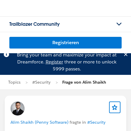
Trailblazer Community
Registrieren
Bring your team and maximize your impact at
Dreamforce.
Register
three or more to unlock
$999 passes.
Topics
#Security
Frage von Alim Shaikh
Alim Shaikh (Penny Software)
fragte in
#Security