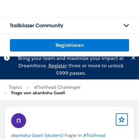
Trailblazer Community
Registrieren
Bring your team and maximize your impact at
Dreamforce.
Register
three or more to unlock
$999 passes.
Topics
#Trailhead Challenges
Frage von akanksha Gawli
akanksha Gawli (student)
fragte in
#Trailhead