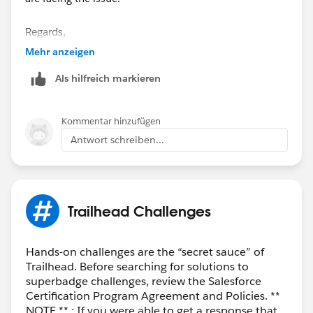
Regards,
Ramu S.
Mehr anzeigen
“
++TrailheadHelpFollowUp
”.
Als hilfreich markieren
Kommentar hinzufügen
Antwort schreiben...
Trailhead Challenges
Hands-on challenges are the “secret sauce” of
Trailhead. Before searching for solutions to
superbadge challenges, review the Salesforce
Certification Program Agreement and Policies. **
NOTE ** : If you were able to get a response that