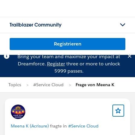
Trailblazer Community
Registrieren
Bring your team and maximize your impact at
Dreamforce.
Register
three or more to unlock
$999 passes.
Topics
#Service Cloud
Frage von Meena K
Meena K (Acrisure)
fragte in
#Service Cloud