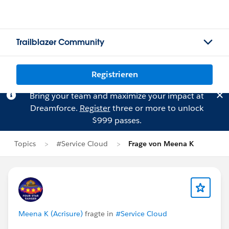
Trailblazer Community
Registrieren
Bring your team and maximize your impact at
Dreamforce.
Register
three or more to unlock
$999 passes.
Topics
#Service Cloud
Frage von Meena K
Meena K (Acrisure)
fragte in
#Service Cloud