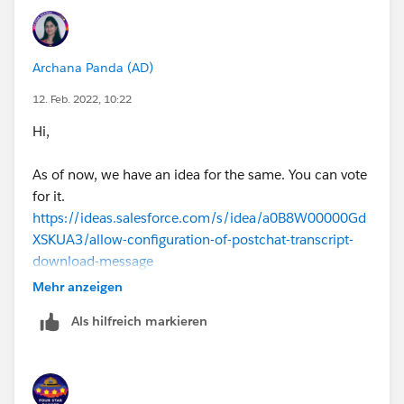
Archana Panda (AD)
12. Feb. 2022, 10:22
Hi,
As of now, we have an idea for the same. You can vote
for it.
https://ideas.salesforce.com/s/idea/a0B8W00000Gd
XSKUA3/allow-configuration-of-postchat-transcript-
download-message
Mehr anzeigen
You can also check the comment over there which
Als hilfreich markieren
may help.
https://help.salesforce.com/s/articleView?
id=sf.embedded_chat_custom_labels.htm&type=5